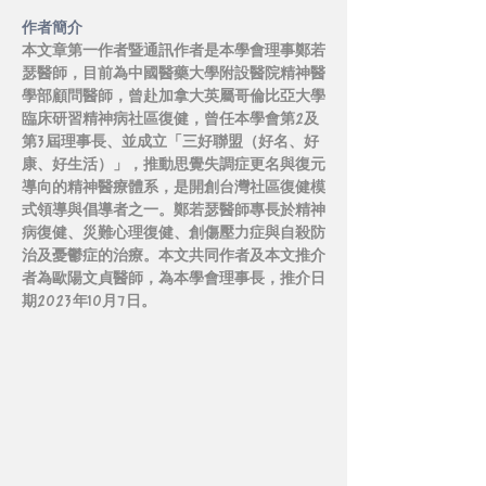
作者簡介
本文章第一作者暨通訊作者是本學會理事鄭若
瑟醫師，目前為中國醫藥大學附設醫院精神醫
學部顧問醫師，曾赴加拿大英屬哥倫比亞大學
臨床研習精神病社區復健，曾任本學會第2及
第3屆理事長、並成立「三好聯盟（好名、好
康、好生活）」，推動思覺失調症更名與復元
導向的精神醫療體系，是開創台灣社區復健模
式領導與倡導者之一。鄭若瑟醫師專長於精神
病復健、災難心理復健、創傷壓力症與自殺防
治及憂鬱症的治療。本文共同作者及本文推介
者為歐陽文貞醫師，為本學會理事長，推介日
期2023年10月7日。