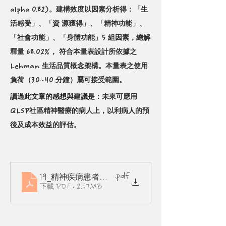
alpha 0.82)。建構效度以因素分析得：「生
活感受」、「資
源獲得」、「精神功能」、
「社會功能」、「身體功能」5 組因素，總解
釋量 68.02%，
符合本量表設計所依據之 
Lehman 生活品質概念架構。本量表之使用
負荷（30~40 分鐘）屬可接受範圍。
讀過此文章的感想與建議是
：未來可應用
QLSP社區精神醫療的病人上，以利病人的預
後及成本效益的評估。
.pdf
19_精神疾病患者生活品質及其測量2005台灣精神醫
下載 PDF • 2.57MB