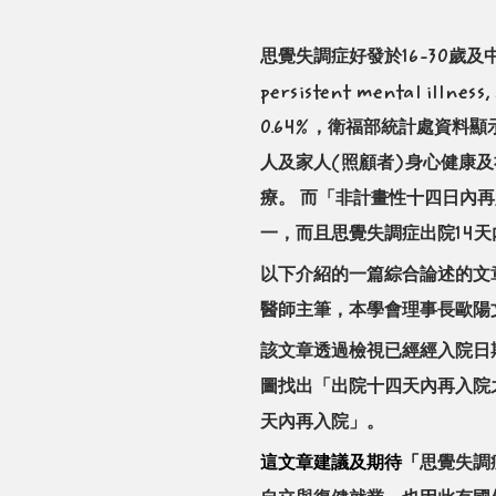
思覺失調症好發於16-30歲及
persistent mental 
0.64%，衛福部統計處資料顯示
人及家人(照顧者)身心健康
療。
而「非計畫性十四日內再入院
一，而且思覺失調症出院14
以下介紹的一篇綜合論述的文
醫師主筆，本學會理事長歐陽
該文章透過檢視已經經入院日期
圖找出「出院十四天內再入院
天內再入院」。
這文章建議及期待「
思覺失調