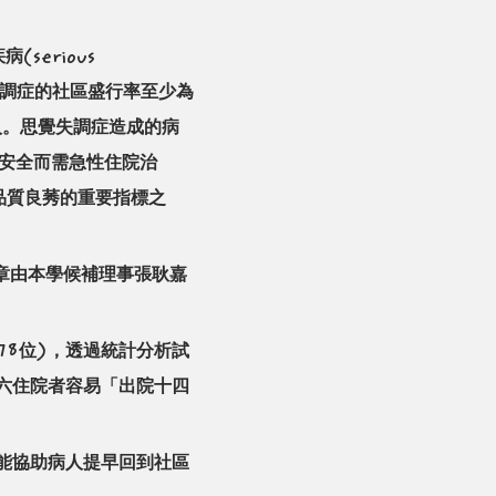
疾病
(serious 
發現思覺失調症的社區盛行率至少為
5萬人。思覺失調症造成的病
會安全而需急性住院治
醫療品質良莠的重要指標之
該文章由本學候補理事張耿嘉
78位)，透過統計分析試
六住院者容易「出院十四
能協助病人提早回到社區