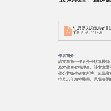
自立與復健就業，也因此有國
4_思覺失調症患者非
下載 PDF • 3.38MB
作者簡介
該文章第一作者是張耿嘉醫師
為本學會候補理事。該文章通
學公共衛生研究所博士班畢業
症及老年精神醫學、思覺失調