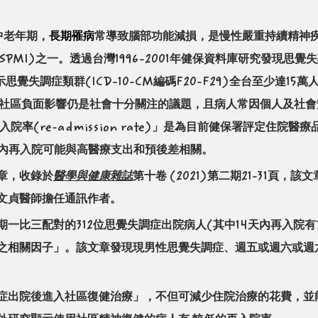
中老年期，
長期罹病
常導致腦部功能減損，是慢性嚴重持續精神
illness, SPMI)之一。透過台灣1996-2001年健保資料庫研究
思覺失調症類群(ICD-10-CM編碼F20-F29)全台至少達1
及社區負面影響仍是社會十分關注的議題，且病人常因個人及社
率(re-admission rate)」是為目前健保署評定住院
天內再入院可能與高醫療支出和預後差相關。
章，收錄於
醫學與健康雜誌
第十卷
(2021)第二期21-31頁，
文貞醫師擔任通訊作者。
一比三配對的312位思覺失調症出院病人(其中14天內再入院有
之相關因子」。該文章發現現男性思覺失調症、週五或週六或週
症出院後進入社區復健治療」，不但可減少住院治療的花費，並