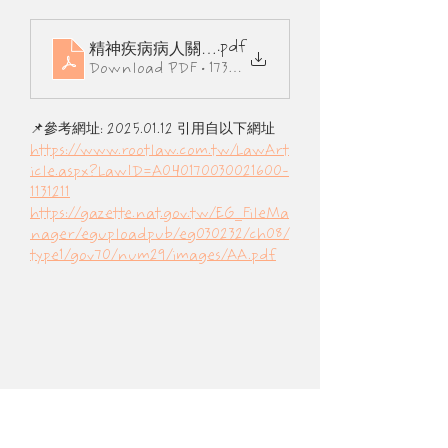
.pdf
精神疾病病人關懷及訪視辦法條文總說明
Download PDF • 173KB
📌參考網址: 2025.01.12 引用自以下網址
https://www.rootlaw.com.tw/LawArt
icle.aspx?LawID=A040170030021600-
1131211
https://gazette.nat.gov.tw/EG_FileMa
nager/eguploadpub/eg030232/ch08/
type1/gov70/num29/images/AA.pdf