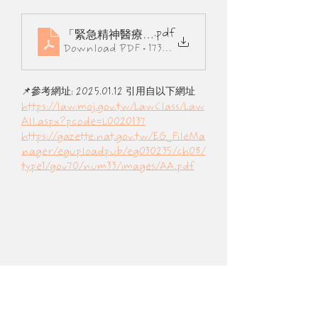
.pdf
「緊急精神醫療處置機制作業辦法」總說明及逐條
Download PDF • 173KB
📌參考網址: 2025.01.12 引用自以下網址
https://law.moj.gov.tw/LawClass/Law
All.aspx?pcode=L0020137
https://gazette.nat.gov.tw/EG_FileMa
nager/eguploadpub/eg030235/ch08/
type1/gov70/num33/images/AA.pdf