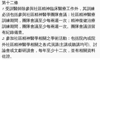
第十二條
1. 受訓醫師除參與社區精神臨床醫療工作外，其訓練
必須包括參與社區精神醫學團隊會議：社區精神醫療
訓練期間，團隊會議至少每兩週一次；精神復健治療
訓練期間，團隊會議至少每兩週一次。團隊會議須留
有紀錄備查。
2. 參加社區精神醫學相關之學術活動：包括院內或院
(
)
外社區精神醫學相關之各式演講
主講或聽講均可
、討
論會或文獻研讀會，每年至少十二次，並有相關資料
佐證。
3. 訓練期間至少須完成社區精神醫學原著論文一篇投
(
)
稿
中英文不拘；個案報告、原著論文、或綜論皆可
。
4. 協助執行社區精神醫學相關行政與教學工作。
第十三條
訓練醫院應針對訓練計畫施行品質管制，定期評估受
訓醫師之專科知識、態度、技能以及社區精神專業服
務品質，且評估各項教學活動、醫療服務之推動與訓
練成果，並存有評估與成效改善紀錄。
第十四條
受訓醫師訓練完成並達到訓練目標者，各訓練認定醫
院主管單位始得出具訓練歷程證明文件。