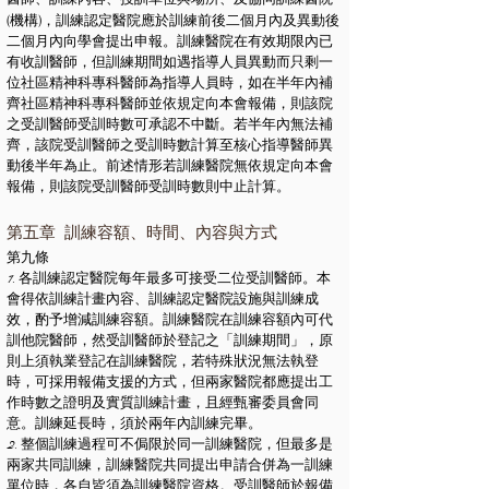
(
)
機構
，訓練認定醫院應於訓練前後二個月內及異動後
二個月內向學會提出申報。訓練醫院在有效期限內已
有收訓醫師，但訓練期間如遇指導人員異動而只剩一
位社區精神科專科醫師為指導人員時，如在半年內補
齊社區精神科專科醫師並依規定向本會報備，則該院
之受訓醫師受訓時數可承認不中斷。若半年內無法補
齊，該院受訓醫師之受訓時數計算至核心指導醫師異
動後半年為止。前述情形若訓練醫院無依規定向本會
報備，則該院受訓醫師受訓時數則中止計算。
第五章 訓練容額、時間、內容與方式
第九條
1. 各訓練認定醫院每年最多可接受二位受訓醫師。本
會得依訓練計畫內容、訓練認定醫院設施與訓練成
效，酌予增減訓練容額。訓練醫院在訓練容額內可代
訓他院醫師，然受訓醫師於登記之「訓練期間」，原
則上須執業登記在訓練醫院，若特殊狀況無法執登
時，可採用報備支援的方式，但兩家醫院都應提出工
作時數之證明及實質訓練計畫，且經甄審委員會同
意。訓練延長時，須於兩年內訓練完畢。
2. 整個訓練過程可不侷限於同一訓練醫院，但最多是
兩家共同訓練，訓練醫院共同提出申請合併為一訓練
單位時，各自皆須為訓練醫院資格。受訓醫師於報備