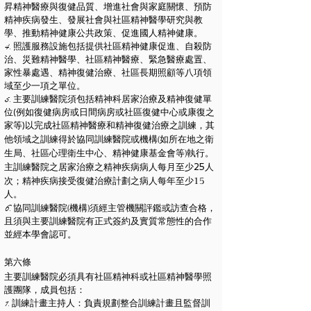
昇精神醫療與復健品質、增進社會與家庭關懷、預防
精神疾病發生、發展社會與社區精神醫學研究與教
學、推動精神健康公共政策、促進國人精神健康。
4. 照護服務設施包括提供社區精神健康促進、自殺防
治、災難精神醫學、社區精神醫療、緊急醫療處置、
家性暴處遇、精神復健治療、社區長期照顧等八項領
域至少一項之單位。
5. 主要訓練醫院須包括精神科居家治療及精神復健單
位
(
例如復健病房或日間病房或社區復健中心或康復之
家等
)
以完成社區精神醫療和精神復健治療之訓練，其
(
他領域之訓練得於協同訓練醫院或機構
如所在地之衛
)
生局、社區心理衛生中心、精神健康基金會等
執行。
主訓練醫院之居家治療之精神疾病病人每月至少
25
人
15
次；精神疾病接受復健治療計劃之病人每年至少
人。
(
)
6. 協同訓練醫院
機構
須經主管機關評鑑或訪查合格，
且須與主要訓練醫院有正式簽約及實質常態性的合作
並經本學會認可。
第六
條
主要訓練醫院必須具有社區精神科或社區精神醫學照
護團隊，成員包括：
1. 訓練計畫主持人：負責規劃整合訓練計畫且監督訓