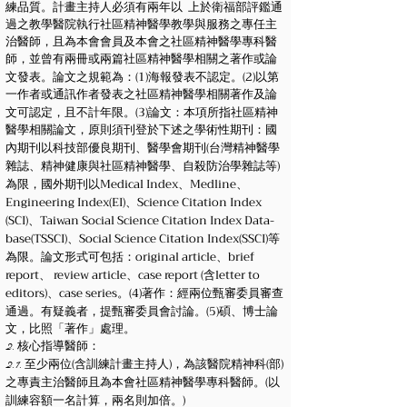
練品質。計畫主持人必須有兩年以 上於衛福部評鑑通
過之教學醫院執行社區精神醫學教學與服務之專任主
治醫師，且為本會會員及本會之社區精神醫學專科醫
師，並曾有兩冊或兩篇社區精神醫學相關之著作或論
(1)
(2)
文發表。論文之規範為：
海報發表不認定。
以第
一作者或通訊作者發表之社區精神醫學相關著作及論
(3)
文可認定，且不計年限。
論文：本項所指社區精神
醫學相關論文，原則須刊登於下述之學術性期刊：國
(
內期刊以科技部優良期刊、醫學會期刊
台灣精神醫學
)
雜誌、精神健康與社區精神醫學、自殺防治學雜誌等
Medical Index、Medline、
為限，國外期刊以
Engineering Index(EI)、Science Citation Index
(SCI)、Taiwan Social Science Citation Index Data-
base(TSSCI)、Social Science Citation Index(SSCI)
等
original article、brief
為限。論文形式可包括：
report、 review article、case report (含letter to
editors)、case series。(4)
著作：經兩位甄審委員審查
(5)
通過。有疑義者，提甄審委員會討論。
碩、博士論
文，比照「著作」處理。
2. 核心指導醫師：
(
)
(
)
2.1. 至少兩位
含訓練計畫主持人
，為該醫院精神科
部
(
之專責主治醫師且為本會社區精神醫學專科醫師。
以
)
訓練容額一名計算，兩名則加倍。