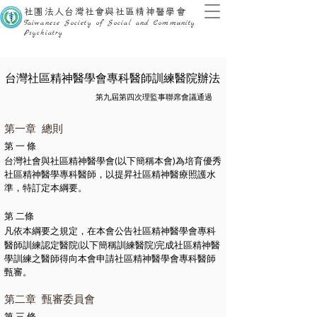
社團法人台灣社會與社區精神醫學會
Taiwanese Society of Social and Community
Psychiatry
台灣社區精神醫學會專科醫師訓練醫院辦法
​第九屆第四次理監事聯席會議通過
第一章 總則
第 一 條
台灣社會與社區精神醫學會
(
以下簡稱本會
)
為培育優秀
社
區精神醫學專科醫師，以提昇社區精神醫療照護水
準，特訂定本綱要。
第 二條
凡依本綱要之規定，在本會公告社區精神醫學會專科
(
)
醫師訓練認定醫院
以下簡稱訓練醫院
完成社區精神醫
學訓練之醫師得向本會申請社區精神醫學會專科醫師
甄審。
第二章
甄審委員會