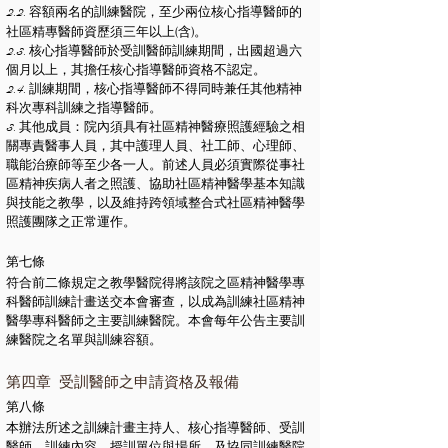
2.2. 容額兩名的訓練醫院，至少兩位核心指導醫師的
(
)
社區精專醫師資歷須三年以上
含
。
2.3. 核心指導醫師於受訓醫師訓練期間，出國超過六
個月以上，其擔任核心指導醫師資格不認定。
2.4. 訓練期間，核心指導醫師不得同時兼任其他精神
科次專科訓練之指導醫師。
3. 其他成員：院內須具有社區精神醫療照護經驗之相
關專責醫事人員，其中護理人員、社工師、心理師、
職能治療師等至少各一人。前述人員必須實際從事社
區精神疾病人者之照護、協助社區精神醫學基本知識
與技能之教學，以及維持跨領域整合式社區精神醫學
照護團隊之正常運作。
第七
條
符合前二條規定之教學醫院得將該院之區精神醫學專
科醫師訓練計畫送交本會審查，以成為訓練社區精神
醫學專科醫師之主要訓練醫院。本會每年公告主要訓
練醫院之名單與訓練容額。
第四章 受訓醫師之申請資格及報備
第八
條
本辦法所述之訓練計畫主持人、核心指導醫師、受訓
醫師、訓練內容、授訓單位與場所、及協同訓練醫院