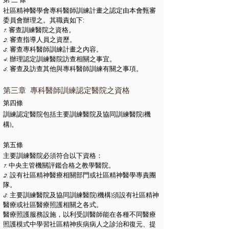
第 三 條
社區精神醫學會專科醫師訓練計畫之認定由本會甄審
委員會辦理之。其職責如下
:
1. 審查訓練醫院之資格。
2. 審查指導人員之資歷。
3. 審查專科醫師訓練計畫之內容。
4. 辦理認定訓練醫院訪查相關之事宜。
5. 審查及訪查其他與專科醫師訓練有關之事項。
第三章 專科醫師訓練認定醫院之資格
第四
條
(
訓練認定醫院包括主要訓練醫院及協同訓練醫院
機
)
構
。
第五條
主要訓練醫院必須符合以下資格：
1. 中央主管機關評鑑合格之教學醫院。
2. 設有社區精神醫療相關部門或社區精神醫學專責團
隊。
(
)
3. 主要訓練醫院及協同訓練醫院
機構
須設有社區精神
醫療或社區醫療照護相關之各式。
醫療照護服務設施，以利受訓醫師能在各種不同醫療
照護模式中學習社區精神疾病病人之診治和復元、提