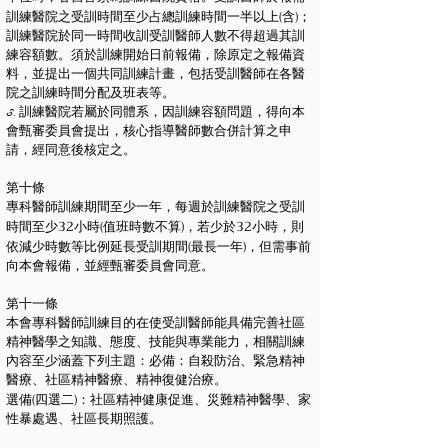
(
)
訓練醫院之受訓時間至少占總訓練時間一半以上
含
；
訓練醫院於同一時間收訓受訓醫師人數不得超過其訓
練容額數。須於訓練開始日前報備，除原定之報備資
料，並提出一個共同訓練計畫，包括受訓醫師在各醫
院之訓練時間分配及班表等。
3. 訓練醫院若屬於同體系，因訓練容額問題，得向本
會甄審委員會提出，核心指導醫師數合併計算之申
請，經同意後核定之。
第十條
專科醫師訓練期間至少一年，每週於訓練醫院之受訓
32
(
)
32
時間至少
小時
值班時數不算
，若少於
小時，則
(
)
依減少時數等比例延長受訓期間
最長一年
，但需事前
向本會報備，並經甄審委員會同意。
第十一條
本會專科醫師訓練目的在使受訓醫師能具備完善社區
精神醫學之知識、態度、技能與專業能力，相關訓練
內容至少涵蓋下列主題：必備：自殺防治、緊急精神
醫療、社區精神醫療、精神復健治療。
(
)
選備
四選二
：社區精神健康促進、災難精神醫學、家
性暴處遇、社區長期照護。